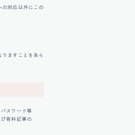
への対応以外にこの
なりますことをあら
、パスワード等
及び有料記事の